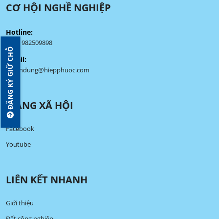
CƠ HỘI NGHỀ NGHIỆP
Hotline:
(+84) 982509898
ĐĂNG KÝ GIỮ CHỖ
Email:
tuyendung@hiepphuoc.com
MẠNG XÃ HỘI
Facebook
Youtube
LIÊN KẾT NHANH
Giới thiệu
Đất công nghiệp