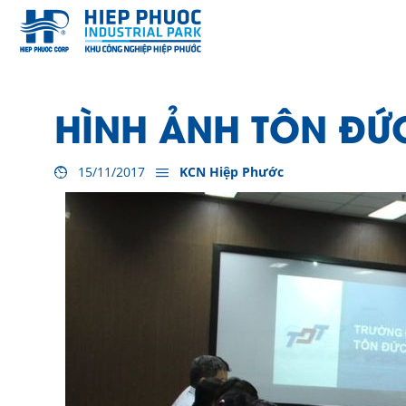
HÌNH ẢNH TÔN ĐỨ
15/11/2017
KCN Hiệp Phước