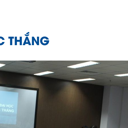
C THẮNG