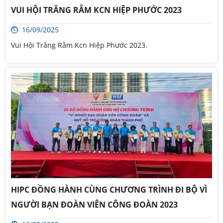
VUI HỘI TRĂNG RẰM KCN HIỆP PHƯỚC 2023
16/09/2025
Vui Hội Trăng Rằm Kcn Hiệp Phước 2023.
HIPC ĐỒNG HÀNH CÙNG CHƯƠNG TRÌNH ĐI BỘ VÌ
NGƯỜI BẠN ĐOÀN VIÊN CÔNG ĐOÀN 2023