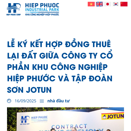
LỄ KÝ KẾT HỢP ĐỒNG THUÊ
LẠI ĐẤT GIỮA CÔNG TY CỔ
PHẦN KHU CÔNG NGHIỆP
HIỆP PHƯỚC VÀ TẬP ĐOÀN
SƠN JOTUN
16/09/2025
nhà đầu tư