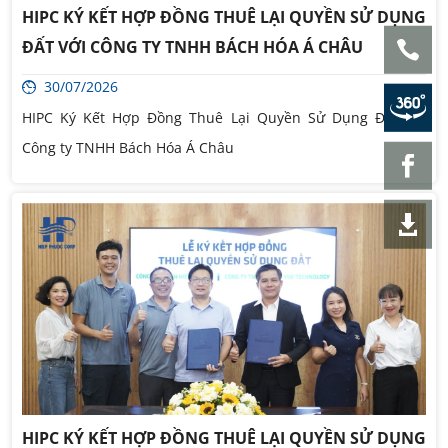
HIPC KÝ KẾT HỢP ĐỒNG THUÊ LẠI QUYỀN SỬ DỤNG
ĐẤT VỚI CÔNG TY TNHH BÁCH HÓA Á CHÂU
30/07/2026
HIPC Ký Kết Hợp Đồng Thuê Lại Quyền Sử Dụng Đất Với
Công ty TNHH Bách Hóa Á Châu
HIPC KÝ KẾT HỢP ĐỒNG THUÊ LẠI QUYỀN SỬ DỤNG