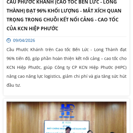
CẦU PHƯỚC KHÁNH (CAO TỐC BẾN LỨC - LONG
THÀNH) ĐẠT 96% KHỐI LƯỢNG - MẮT XÍCH QUAN
TRỌNG TRONG CHUỖI KẾT NỐI CẢNG - CAO TỐC
CỦA KCN HIỆP PHƯỚC
09/04/2026
Cầu Phước Khánh trên Cao tốc Bến Lức - Long Thành đạt
96% tiến độ, góp phần hoàn thiện kết nối cảng – cao tốc cho
KCN Hiệp Phước, giúp Công ty CP KCN Hiệp Phước (HIPC)
nâng cao năng lực logistics, giảm chi phí và gia tăng sức hút
đầu tư.