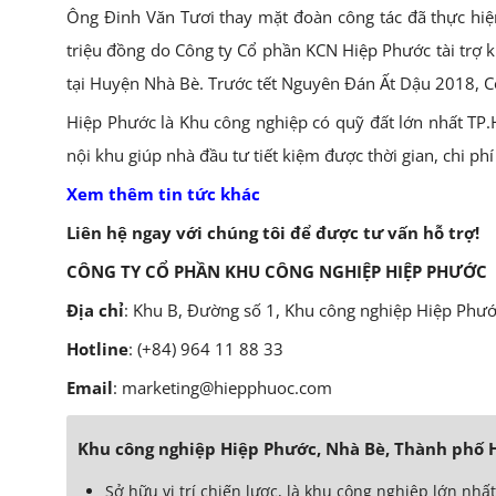
Ông Đinh Văn Tươi thay mặt đoàn công tác đã thực hiệ
triệu đồng do Công ty Cổ phần KCN Hiệp Phước tài trợ k
tại Huyện Nhà Bè. Trước tết Nguyên Đán Ất Dậu 2018, Cô
Hiệp Phước là Khu công nghiệp có quỹ đất lớn nhất TP.
nội khu giúp nhà đầu tư tiết kiệm được thời gian, chi phí
Xem thêm tin tức khác
Liên hệ ngay với chúng tôi để được tư vấn hỗ trợ!
CÔNG TY CỔ PHẦN KHU CÔNG NGHIỆP HIỆP PHƯỚC
Địa chỉ
: Khu B, Đường số 1, Khu công nghiệp Hiệp Phư
Hotline
: (+84) 964 11 88 33
Email
: marketing@hiepphuoc.com
Khu công nghiệp Hiệp Phước, Nhà Bè, Thành phố Hồ
Sở hữu vị trí chiến lược, là khu công nghiệp lớn nh