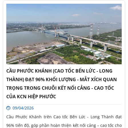
CẦU PHƯỚC KHÁNH (CAO TỐC BẾN LỨC - LONG
THÀNH) ĐẠT 96% KHỐI LƯỢNG - MẮT XÍCH QUAN
TRỌNG TRONG CHUỖI KẾT NỐI CẢNG - CAO TỐC
CỦA KCN HIỆP PHƯỚC
09/04/2026
Cầu Phước Khánh trên Cao tốc Bến Lức - Long Thành đạt
96% tiến độ, góp phần hoàn thiện kết nối cảng – cao tốc cho