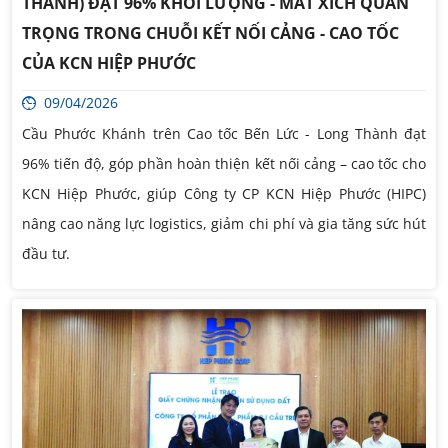
THÀNH) ĐẠT 96% KHỐI LƯỢNG - MẮT XÍCH QUAN
TRỌNG TRONG CHUỖI KẾT NỐI CẢNG - CAO TỐC
CỦA KCN HIỆP PHƯỚC
09/04/2026
Cầu Phước Khánh trên Cao tốc Bến Lức - Long Thành đạt
96% tiến độ, góp phần hoàn thiện kết nối cảng – cao tốc cho
KCN Hiệp Phước, giúp Công ty CP KCN Hiệp Phước (HIPC)
nâng cao năng lực logistics, giảm chi phí và gia tăng sức hút
đầu tư.