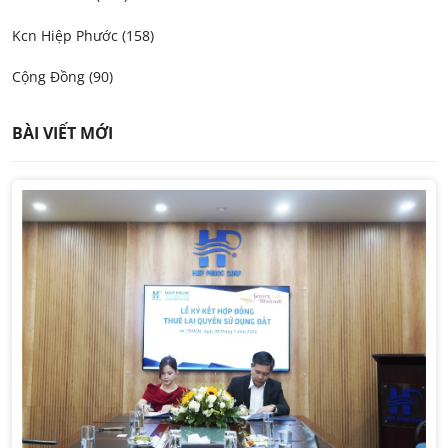
Kcn Hiệp Phước (158)
Cộng Đồng (90)
BÀI VIẾT MỚI