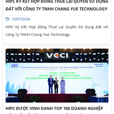
HIPC KÝ KẾT HỢP ĐỒNG THUÊ LẠI QUYỀN SỬ DỤNG
ĐẤT VỚI CÔNG TY TNHH CHANG YUE TECHNOLOGY
13/07/2026
HIPC Ký Kết Hợp Đồng Thuê Lại Quyền Sử Dụng Đất với
Công Ty TNHH Chang Yue Technology
HIPC ĐƯỢC VINH DANH TOP 100 DOANH NGHIỆP