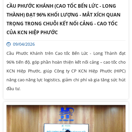
CẦU PHƯỚC KHÁNH (CAO TỐC BẾN LỨC - LONG
THÀNH) ĐẠT 96% KHỐI LƯỢNG - MẮT XÍCH QUAN
TRỌNG TRONG CHUỖI KẾT NỐI CẢNG - CAO TỐC
CỦA KCN HIỆP PHƯỚC
09/04/2026
Cầu Phước Khánh trên Cao tốc Bến Lức - Long Thành đạt
96% tiến độ, góp phần hoàn thiện kết nối cảng – cao tốc cho
KCN Hiệp Phước, giúp Công ty CP KCN Hiệp Phước (HIPC)
nâng cao năng lực logistics, giảm chi phí và gia tăng sức hút
đầu tư.