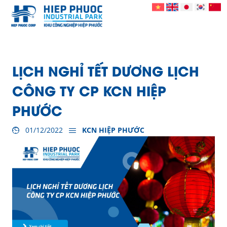
LỊCH NGHỈ TẾT DƯƠNG LỊCH
CÔNG TY CP KCN HIỆP
PHƯỚC
01/12/2022
KCN HIỆP PHƯỚC