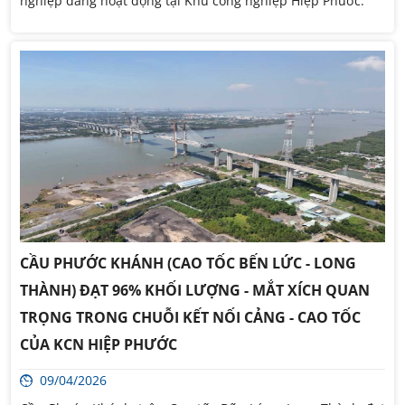
nghiệp đang hoạt động tại Khu công nghiệp Hiệp Phước.
CẦU PHƯỚC KHÁNH (CAO TỐC BẾN LỨC - LONG
THÀNH) ĐẠT 96% KHỐI LƯỢNG - MẮT XÍCH QUAN
TRỌNG TRONG CHUỖI KẾT NỐI CẢNG - CAO TỐC
CỦA KCN HIỆP PHƯỚC
09/04/2026