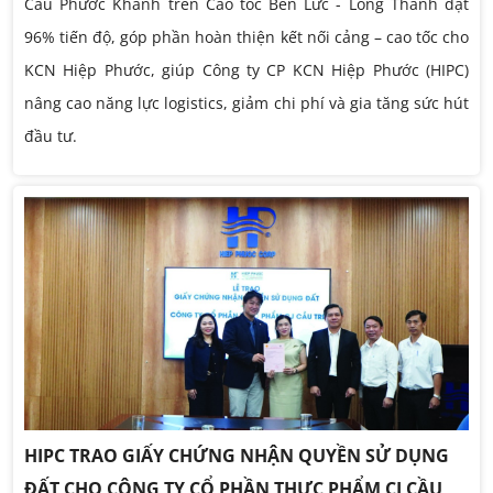
Cầu Phước Khánh trên Cao tốc Bến Lức - Long Thành đạt
96% tiến độ, góp phần hoàn thiện kết nối cảng – cao tốc cho
KCN Hiệp Phước, giúp Công ty CP KCN Hiệp Phước (HIPC)
nâng cao năng lực logistics, giảm chi phí và gia tăng sức hút
đầu tư.
HIPC TRAO GIẤY CHỨNG NHẬN QUYỀN SỬ DỤNG
ĐẤT CHO CÔNG TY CỔ PHẦN THỰC PHẨM CJ CẦU