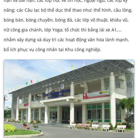
hạn và dài hạn; các lớp học về tin học, ngoại ngữ, các lớp kỹ
năng; các Câu lạc bộ thể dục thể thao như: thể hình, cầu lông,
bóng bàn, bóng chuyền, bóng đá, các lớp võ thuật, khiêu vũ,
nữ công gia chánh, lớp Yoga; tổ chức thi bằng lái xe A1,…
nhằm xây dựng và duy trì các hoạt động văn hóa lành mạnh,
bổ ích phục vụ công nhân tại Khu công nghiệp.