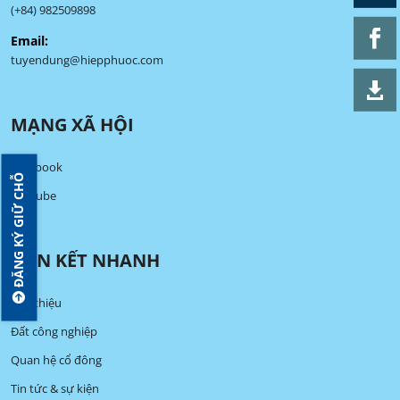
(+84) 982509898
Email:
tuyendung@hiepphuoc.com
MẠNG XÃ HỘI
Facebook
ĐĂNG KÝ GIỮ CHỖ
Youtube
LIÊN KẾT NHANH
Giới thiệu
Đất công nghiệp
Quan hệ cổ đông
Tin tức & sự kiện