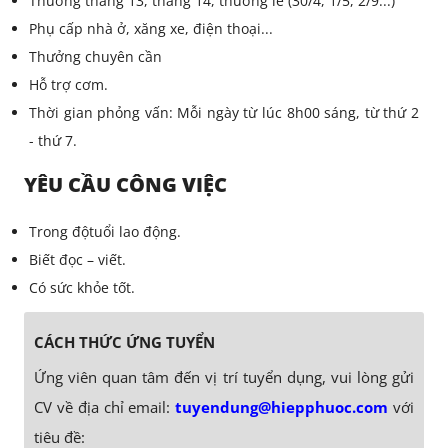
Thưởng tháng 13, tháng 14, thưởng lễ (30/4, 1/5, 2/9...)
Phụ cấp nhà ở, xăng xe, điện thoại...
Thưởng chuyên cần
Hỗ trợ cơm.
Thời gian phỏng vấn: Mỗi ngày từ lúc 8h00 sáng, từ thứ 2
- thứ 7.
YÊU CẦU CÔNG VIỆC
Trong độtuổi lao động.
Biết đọc – viết.
Có sức khỏe tốt.
CÁCH THỨC ỨNG TUYỂN
Ứng viên quan tâm đến vị trí tuyển dụng, vui lòng gửi
CV về địa chỉ email:
tuyendung@hiepphuoc.com
với
tiêu đề: