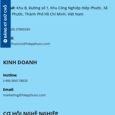
ĐĂNG KÝ GIỮ CHỖ
Trụ sở:
Khu B, Đường số 1, Khu Công Nghiệp Hiệp Phước, Xã
Hiệp Phước, Thành Phố Hồ Chí Minh, Việt Nam
SĐT:
(+84 28) 37800345
Email:
hiepphuocco@hiepphuoc.com
KINH DOANH
Hotline:
(+84) 964118833
Email:
marketing@hiepphuoc.com
CƠ HỘI NGHỀ NGHIỆP